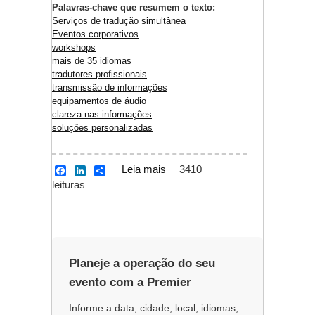
Palavras-chave que resumem o texto:
Serviços de tradução simultânea
Eventos corporativos
workshops
mais de 35 idiomas
tradutores profissionais
transmissão de informações
equipamentos de áudio
clareza nas informações
soluções personalizadas
Leia mais
sobre Workshop
3410
F
L
S
a
i
h
leituras
c
n
a
e
k
r
b
e
e
o
d
o
I
k
n
Planeje a operação do seu
evento com a Premier
Informe a data, cidade, local, idiomas,