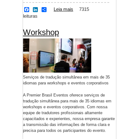
Leia mais
sobre Tradução
7315
F
L
S
a
i
h
leituras
simultânea e
c
n
a
intérpretes para
e
k
r
b
e
e
eventos
Workshop
o
d
o
I
k
n
Serviços de tradução simultânea em mais de 35
idiomas para workshops e eventos corporativos
A Premier Brasil Eventos oferece serviços de
tradução simultânea para mais de 35 idiomas em
workshops e eventos corporativos. Com nossa
equipe de tradutores profissionais altamente
capacitados e experientes, nossa empresa garante
a transmissão das informações de forma clara e
precisa para todos os participantes do evento.