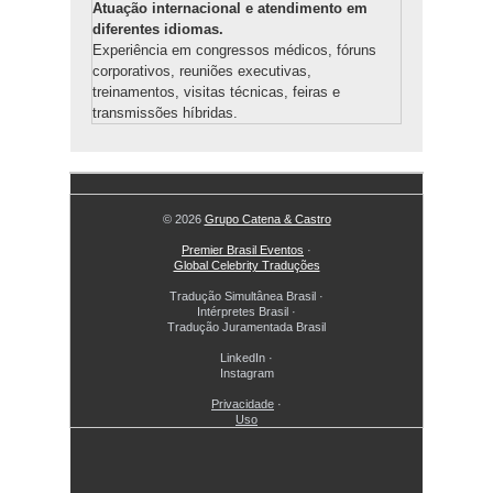
Atuação internacional e atendimento em
diferentes idiomas.
Experiência em congressos médicos, fóruns
corporativos, reuniões executivas,
treinamentos, visitas técnicas, feiras e
transmissões híbridas.
© 2026
Grupo Catena & Castro
Premier Brasil Eventos
·
Global Celebrity Traduções
Tradução Simultânea Brasil
·
Intérpretes Brasil
·
Tradução Juramentada Brasil
LinkedIn
·
Instagram
Privacidade
·
Uso