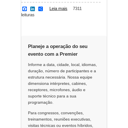
Leia mais
sobre Tradução
7311
F
L
S
a
i
h
leituras
simultânea e
c
n
a
intérpretes para
e
k
r
b
e
e
eventos
o
d
o
I
k
n
Planeje a operação do seu
evento com a Premier
Informe a data, cidade, local, idiomas,
duração, número de participantes e a
estrutura necessária. Nossa equipe
dimensiona intérpretes, cabines,
receptores, microfones, áudio e
suporte técnico para a sua
programação.
Para congressos, convenções,
treinamentos, reuniões executivas,
visitas técnicas ou eventos híbridos,