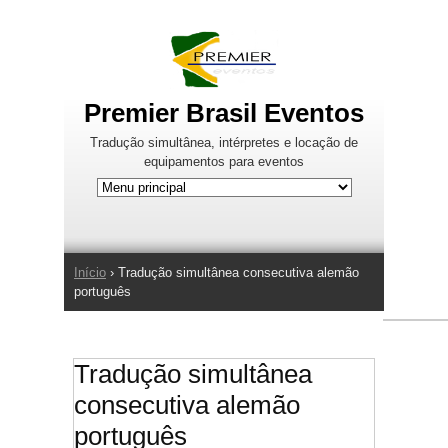
Jump to Navigation
Premier Brasil Eventos
Tradução simultânea, intérpretes e locação de
equipamentos para eventos
Início
› Tradução simultânea consecutiva alemão
Você está aqui
português
Tradução simultânea
consecutiva alemão
português