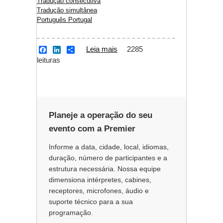
Tradução consecutiva
Tradução simultânea
Português Portugal
Leia mais
sobre Tradução
2285
F
L
S
a
i
h
leituras
simultânea
c
n
a
consecutiva Alemão
e
k
r
b
e
e
Português
o
d
o
I
k
n
Planeje a operação do seu
evento com a Premier
Informe a data, cidade, local, idiomas,
duração, número de participantes e a
estrutura necessária. Nossa equipe
dimensiona intérpretes, cabines,
receptores, microfones, áudio e
suporte técnico para a sua
programação.