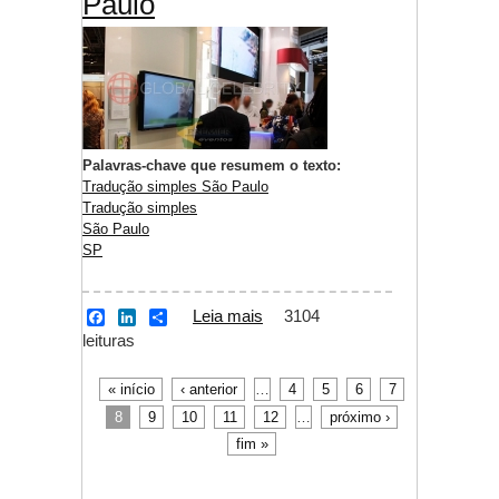
Paulo
k
n
Palavras-chave que resumem o texto:
Tradução simples São Paulo
Tradução simples
São Paulo
SP
Leia mais
sobre Tradução
3104
F
L
S
a
i
h
leituras
simples São Paulo
c
n
a
e
k
r
b
e
e
« início
‹ anterior
…
4
5
6
7
Páginas
o
d
8
9
10
11
12
…
próximo ›
o
I
k
n
fim »