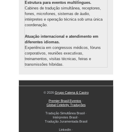
Estrutura para eventos multilíngues.
Cabines de tradução simultânea, receptores,
fones, microfones, sistemas de áudio,
intérpretes e operação técnica sob uma única
coordenação.
Atuação internacional e atendimento em
diferentes idiomas.
Experiência em congressos médicos, fóruns
corporativos, reuniões executivas,
treinamentos, visitas técnicas, feiras e
transmissões híbridas.
© 2026
Grupo Catena & Castro
Premier Brasil Eventos
·
Global Celebrity Traduções
Tradução Simultânea Brasil
·
Intérpretes Brasil
·
Tradução Juramentada Brasil
LinkedIn
·