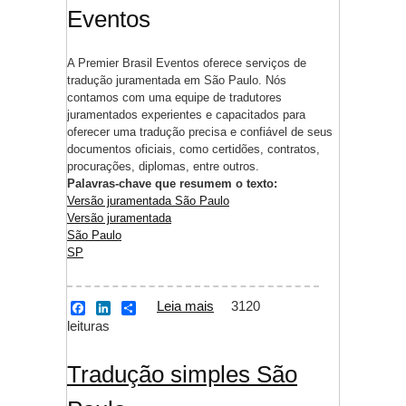
Eventos
A Premier Brasil Eventos oferece serviços de
tradução juramentada em São Paulo. Nós
contamos com uma equipe de tradutores
juramentados experientes e capacitados para
oferecer uma tradução precisa e confiável de seus
documentos oficiais, como certidões, contratos,
procurações, diplomas, entre outros.
Palavras-chave que resumem o texto:
Versão juramentada São Paulo
Versão juramentada
São Paulo
SP
Leia mais
sobre Versão
3120
F
L
S
a
i
h
leituras
juramentada São
c
n
a
Paulo
e
k
r
b
e
e
Tradução simples São
o
d
o
I