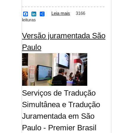
Leia mais
sobre Versão dupla
3166
F
L
S
a
i
h
leituras
São Paulo
c
n
a
e
k
r
b
e
e
Versão juramentada São
o
d
o
I
Paulo
k
n
Serviços de Tradução
Simultânea e Tradução
Juramentada em São
Paulo - Premier Brasil