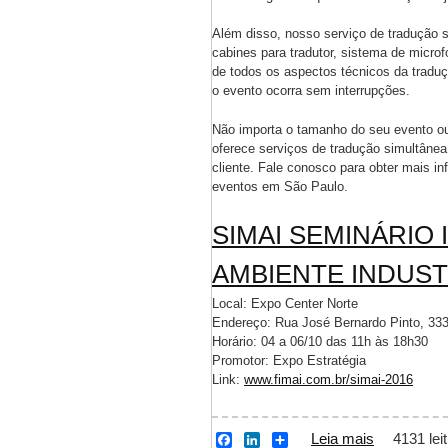
Além disso, nosso serviço de tradução s
cabines para tradutor, sistema de micr
de todos os aspectos técnicos da traduç
o evento ocorra sem interrupções.
Não importa o tamanho do seu evento ou
oferece serviços de tradução simultâne
cliente. Fale conosco para obter mais i
eventos em São Paulo.
SIMAI SEMINÁRIO
AMBIENTE INDUST
Local: Expo Center Norte
Endereço: Rua José Bernardo Pinto, 333
Horário: 04 a 06/10 das 11h às 18h30
Promotor: Expo Estratégia
Link:
www.fimai.com.br/simai-2016
Leia mais
sobre SI
4131 lei
F
L
S