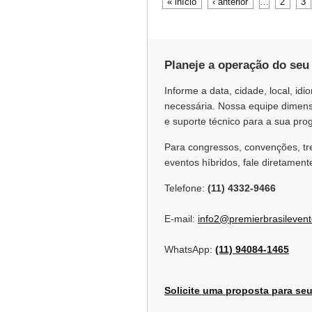
« início
‹ anterior
…
2
3
Páginas
e
k
r
b
e
e
o
d
o
I
k
n
Planeje a operação do seu
Informe a data, cidade, local, id
necessária. Nossa equipe dimensi
e suporte técnico para a sua pr
Para congressos, convenções, tre
eventos híbridos, fale diretame
Telefone:
(11) 4332-9466
E-mail:
info2@premierbrasileven
WhatsApp:
(11) 94084-1465
Solicite uma proposta para se