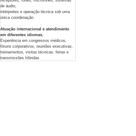
receptores, fones, microfones, sistemas
de áudio,
intérpretes e operação técnica sob uma
única coordenação.
Atuação internacional e atendimento
em diferentes idiomas.
Experiência em congressos médicos,
fóruns corporativos, reuniões executivas,
treinamentos, visitas técnicas, feiras e
transmissões híbridas.
AL E SUSTENTABILIDADE