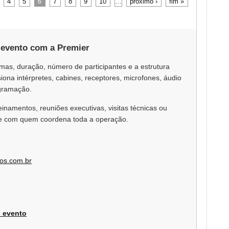
4
5
6
7
8
9
10
…
próximo ›
fim »
 evento com a Premier
iomas, duração, número de participantes e a estrutura
ona intérpretes, cabines, receptores, microfones, áudio
ogramação.
inamentos, reuniões executivas, visitas técnicas ou
nte com quem coordena toda a operação.
tos.com.br
u evento