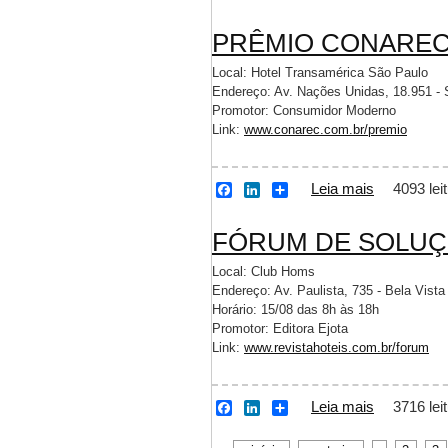
a
i
h
c
n
a
PRÊMIO CONAREC
e
k
r
b
e
e
o
d
Local: Hotel Transamérica São Paulo
o
I
Endereço: Av. Nações Unidas, 18.951 -
k
n
Promotor: Consumidor Moderno
Link:
www.conarec.com.br/premio
Leia mais
sobre PR
4093 lei
F
L
S
a
i
h
c
n
a
FÓRUM DE SOLUÇ
e
k
r
b
e
e
o
d
Local: Club Homs
o
I
Endereço: Av. Paulista, 735 - Bela Vista
k
n
Horário: 15/08 das 8h às 18h
Promotor: Editora Ejota
Link:
www.revistahoteis.com.br/forum
Leia mais
sobre FÓ
3716 lei
F
L
S
a
i
h
c
n
a