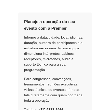
c
n
a
e
k
r
b
e
e
o
d
o
I
Planeje a operação do seu
k
n
evento com a Premier
Informe a data, cidade, local, idiomas,
duração, número de participantes e a
estrutura necessária. Nossa equipe
dimensiona intérpretes, cabines,
receptores, microfones, áudio e
suporte técnico para a sua
programação.
Para congressos, convenções,
treinamentos, reuniões executivas,
visitas técnicas ou eventos híbridos,
fale diretamente com quem coordena
toda a operação.
Telefone:
(11) 4332-9466