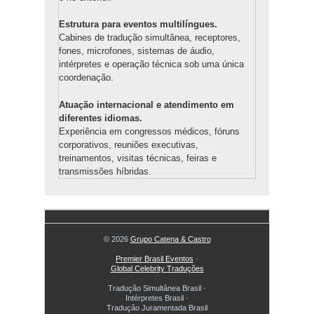
Estrutura para eventos multilíngues.
Cabines de tradução simultânea, receptores,
fones, microfones, sistemas de áudio,
intérpretes e operação técnica sob uma única
coordenação.
Atuação internacional e atendimento em
diferentes idiomas.
Experiência em congressos médicos, fóruns
corporativos, reuniões executivas,
treinamentos, visitas técnicas, feiras e
transmissões híbridas.
© 2026
Grupo Catena & Castro
Premier Brasil Eventos
·
Global Celebrity Traduções
Tradução Simultânea Brasil
·
Intérpretes Brasil
·
Tradução Juramentada Brasil