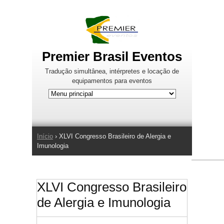
Jump to Navigation
Premier Brasil Eventos
Tradução simultânea, intérpretes e locação de
equipamentos para eventos
Início
› XLVI Congresso Brasileiro de Alergia e
Você está aqui
Imunologia
XLVI Congresso Brasileiro
de Alergia e Imunologia