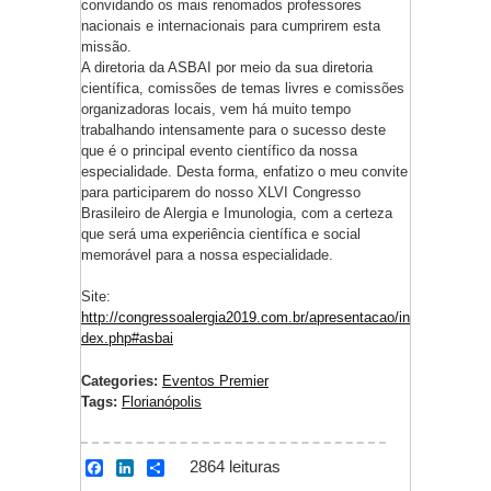
convidando os mais renomados professores
nacionais e internacionais para cumprirem esta
missão.
A diretoria da ASBAI por meio da sua diretoria
científica, comissões de temas livres e comissões
organizadoras locais, vem há muito tempo
trabalhando intensamente para o sucesso deste
que é o principal evento científico da nossa
especialidade. Desta forma, enfatizo o meu convite
para participarem do nosso XLVI Congresso
Brasileiro de Alergia e Imunologia, com a certeza
que será uma experiência científica e social
memorável para a nossa especialidade.
Site:
http://congressoalergia2019.com.br/apresentacao/in
dex.php#asbai
Categories:
Eventos Premier
Tags:
Florianópolis
2864 leituras
F
L
S
a
i
h