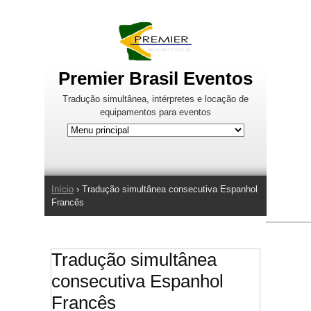
Jump to Navigation
Premier Brasil Eventos
Tradução simultânea, intérpretes e locação de
equipamentos para eventos
Início
› Tradução simultânea consecutiva Espanhol
Você está aqui
Francês
Tradução simultânea
consecutiva Espanhol
Francês