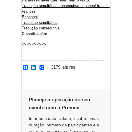
Palavras-chave que resumem o texto:
Tradução simultânea consecutiva espanhol francês
Francês
Espanhol
Tradução simultânea
Tradução consecutiva
Classificação:
3179 leituras
F
L
S
a
i
h
c
n
a
e
k
r
b
e
e
o
d
o
I
Planeje a operação do seu
k
n
evento com a Premier
Informe a data, cidade, local, idiomas,
duração, número de participantes e a
estrutura necessária. Nossa equipe