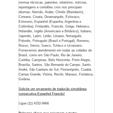
normas técnicas, patentes, relatórios, notícias,
reportagens e certidões civis nos principais
idiomas: Alemão, Árabe, Chinês (Mandarim),
Coreano, Croata, Dinamarquês, Eslovaco,
Esloveno, Espanhol (Espanha, Argentina e
Colômbia), Finlandês, Francês, Grego, Hebraico,
Holandês, Inglês (Americano e Britânico), Italiano,
Japonês, Latim, Letão, Lituano, Norueguês,
Polonês, Português (Brasil e Portugal), Romeno,
Russo, Sérvio, Sueco, Tcheco e Ucraniano.
Fornecemos atendimento em todas as cidades do
Brasil, como em São Paulo, Rio de Janeiro,
Curitiba, Campinas, Belo Horizonte, Porto Alegre,
Brasília, Santos, São Bernardo do Campo, Santo
André, São Caetano do Sul, Florianópolis, Cuiabá,
Campo Grande, Vitória, Recife, Manaus, Fortaleza,
Goiânia.
Solicite um orçamento de tradução simultânea
consecutiva Espanhol Francês!
Ligue (11) 4332-9466