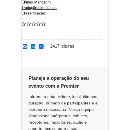
Chinês Mandarim
Tradução simultânea
Classificação:
2417 leituras
F
L
S
a
i
h
c
n
a
e
k
r
b
e
e
o
d
o
I
Planeje a operação do seu
k
n
evento com a Premier
Informe a data, cidade, local, idiomas,
duração, número de participantes e a
estrutura necessária. Nossa equipe
dimensiona intérpretes, cabines,
receptores, microfones, áudio e
suporte técnico para a sua