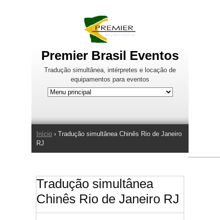
Jump to Navigation
Premier Brasil Eventos
Tradução simultânea, intérpretes e locação de
equipamentos para eventos
Início
› Tradução simultânea Chinês Rio de Janeiro
Você está aqui
RJ
Tradução simultânea
Chinês Rio de Janeiro RJ