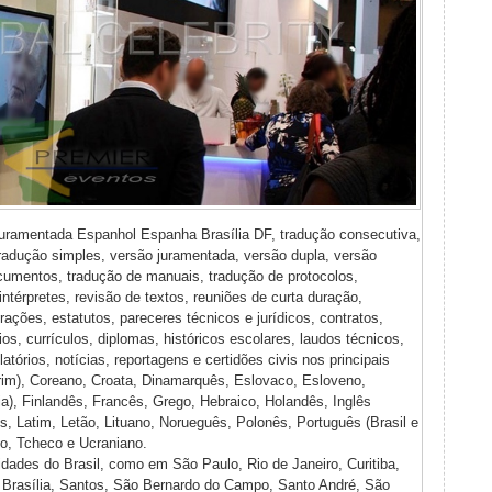
juramentada Espanhol Espanha Brasília DF, tradução consecutiva,
tradução simples, versão juramentada, versão dupla, versão
cumentos, tradução de manuais, tradução de protocolos,
intérpretes, revisão de textos, reuniões de curta duração,
ações, estatutos, pareceres técnicos e jurídicos, contratos,
os, currículos, diplomas, históricos escolares, laudos técnicos,
latórios, notícias, reportagens e certidões civis nos principais
im), Coreano, Croata, Dinamarquês, Eslovaco, Esloveno,
), Finlandês, Francês, Grego, Hebraico, Holandês, Inglês
ês, Latim, Letão, Lituano, Norueguês, Polonês, Português (Brasil e
o, Tcheco e Ucraniano.
ades do Brasil, como em São Paulo, Rio de Janeiro, Curitiba,
, Brasília, Santos, São Bernardo do Campo, Santo André, São