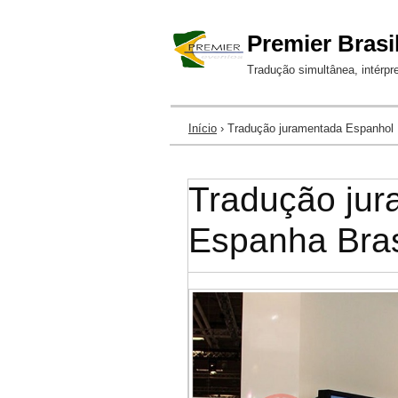
Premier Brasi
Tradução simultânea, intérpr
Início
› Tradução juramentada Espanhol 
Você está aqui
Tradução ju
Espanha Bras