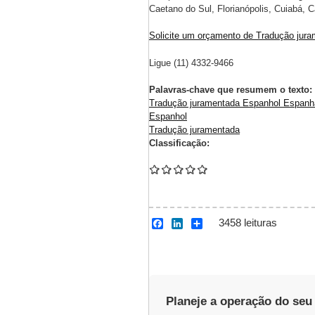
Caetano do Sul, Florianópolis, Cuiabá, 
Solicite um orçamento de Tradução jur
Ligue (11) 4332-9466
Palavras-chave que resumem o texto:
Tradução juramentada Espanhol Espanha
Espanhol
Tradução juramentada
Classificação:
3458 leituras
F
L
S
a
i
h
c
n
a
e
k
r
b
e
e
o
d
o
I
Planeje a operação do seu
k
n