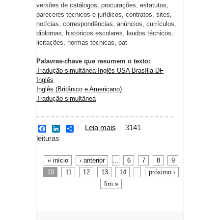
versões de catálogos, procurações, estatutos,
pareceres técnicos e jurídicos, contratos, sites,
notícias, correspondências, anúncios, currículos,
diplomas, históricos escolares, laudos técnicos,
licitações, normas técnicas, pat
Palavras-chave que resumem o texto:
Tradução simultânea Inglês USA Brasília DF
Inglês
Inglês (Britânico e Americano)
Tradução simultânea
Leia mais
sobre Tradução
3141
F
L
S
a
i
h
leituras
simultânea Inglês USA
c
n
a
Brasília DF
e
k
r
b
e
e
« início
‹ anterior
…
6
7
8
9
Páginas
o
d
10
11
12
13
14
…
próximo ›
o
I
k
n
fim »