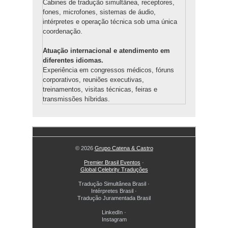
Cabines de tradução simultânea, receptores,
fones, microfones, sistemas de áudio,
intérpretes e operação técnica sob uma única
coordenação.
Atuação internacional e atendimento em
diferentes idiomas.
Experiência em congressos médicos, fóruns
corporativos, reuniões executivas,
treinamentos, visitas técnicas, feiras e
transmissões híbridas.
© 2026
Grupo Catena & Castro
Premier Brasil Eventos
·
Global Celebrity Traduções
Tradução Simultânea Brasil
·
Intérpretes Brasil
·
Tradução Juramentada Brasil
LinkedIn
·
Instagram