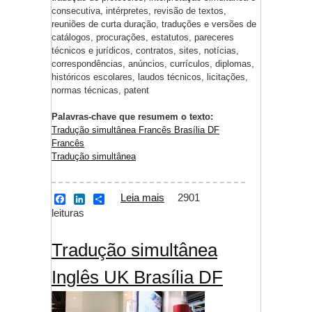
consecutiva, intérpretes, revisão de textos,
reuniões de curta duração, traduções e versões de
catálogos, procurações, estatutos, pareceres
técnicos e jurídicos, contratos, sites, notícias,
correspondências, anúncios, currículos, diplomas,
históricos escolares, laudos técnicos, licitações,
normas técnicas, patent
Palavras-chave que resumem o texto:
Tradução simultânea Francês Brasília DF
Francês
Tradução simultânea
Leia mais
sobre Tradução
2901
F
L
S
a
i
h
leituras
simultânea Francês
c
n
a
Brasília DF
e
k
r
b
e
e
Tradução simultânea
o
d
o
I
Inglês UK Brasília DF
k
n