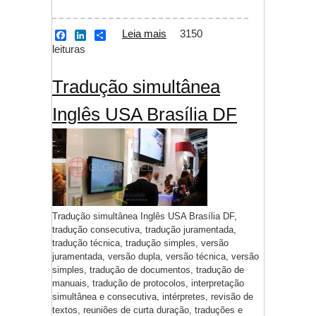
Leia mais
sobre Tradução
3150
F
L
S
a
i
h
leituras
simultânea Inglês UK
c
n
a
Brasília DF
e
k
r
b
e
e
Tradução simultânea
o
d
o
I
Inglês USA Brasília DF
k
n
Tradução simultânea Inglês USA Brasília DF,
tradução consecutiva, tradução juramentada,
tradução técnica, tradução simples, versão
juramentada, versão dupla, versão técnica, versão
simples, tradução de documentos, tradução de
manuais, tradução de protocolos, interpretação
simultânea e consecutiva, intérpretes, revisão de
textos, reuniões de curta duração, traduções e