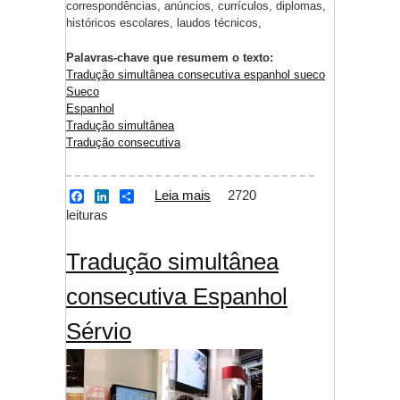
correspondências, anúncios, currículos, diplomas,
históricos escolares, laudos técnicos,
Palavras-chave que resumem o texto:
Tradução simultânea consecutiva espanhol sueco
Sueco
Espanhol
Tradução simultânea
Tradução consecutiva
Leia mais
sobre Tradução
2720
F
L
S
a
i
h
leituras
simultânea
c
n
a
consecutiva Espanhol
e
k
r
b
e
e
Sueco
Tradução simultânea
o
d
o
I
consecutiva Espanhol
k
n
Sérvio