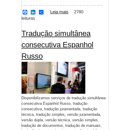
Leia mais
sobre Tradução
2780
F
L
S
a
i
h
leituras
simultânea
c
n
a
consecutiva Espanhol
e
k
r
b
e
e
Sérvio
Tradução simultânea
o
d
o
I
consecutiva Espanhol
k
n
Russo
Disponibilizamos serviços de tradução simultânea
consecutiva Espanhol Russo, tradução
consecutiva, tradução juramentada, tradução
técnica, tradução simples, versão juramentada,
versão dupla, versão técnica, versão simples,
tradução de documentos, tradução de manuais,