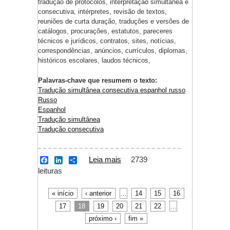
tradução de protocolos, interpretação simultânea e
consecutiva, intérpretes, revisão de textos,
reuniões de curta duração, traduções e versões de
catálogos, procurações, estatutos, pareceres
técnicos e jurídicos, contratos, sites, notícias,
correspondências, anúncios, currículos, diplomas,
históricos escolares, laudos técnicos,
Palavras-chave que resumem o texto:
Tradução simultânea consecutiva espanhol russo
Russo
Espanhol
Tradução simultânea
Tradução consecutiva
Leia mais
sobre Tradução
2739
F
L
S
a
i
h
leituras
simultânea
c
n
a
consecutiva Espanhol
e
k
r
b
e
e
Russo
« início
‹ anterior
…
14
15
16
Páginas
o
d
17
18
19
20
21
22
…
o
I
k
n
próximo ›
fim »