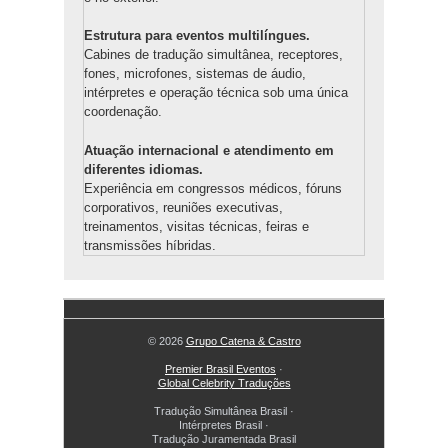
Estrutura para eventos multilíngues.
Cabines de tradução simultânea, receptores,
fones, microfones, sistemas de áudio,
intérpretes e operação técnica sob uma única
coordenação.
Atuação internacional e atendimento em
diferentes idiomas.
Experiência em congressos médicos, fóruns
corporativos, reuniões executivas,
treinamentos, visitas técnicas, feiras e
transmissões híbridas.
© 2026
Grupo Catena & Castro
Premier Brasil Eventos
·
Global Celebrity Traduções
Tradução Simultânea Brasil
·
Intérpretes Brasil
·
Tradução Juramentada Brasil