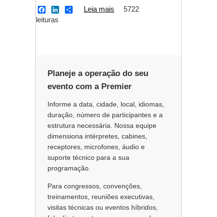
Leia mais
sobre HERO DAY –
5722
F
L
S
a
i
h
leituras
Um grande evento
c
n
a
pets está nascendo
e
k
r
b
e
e
em São Bernardo
o
d
o
I
k
n
Planeje a operação do seu
evento com a Premier
Informe a data, cidade, local, idiomas,
duração, número de participantes e a
estrutura necessária. Nossa equipe
dimensiona intérpretes, cabines,
receptores, microfones, áudio e
suporte técnico para a sua
programação.
Para congressos, convenções,
treinamentos, reuniões executivas,
visitas técnicas ou eventos híbridos,